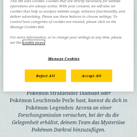
This site uses cookies. Cookies that are strictly necessary for website
operations are always active. With your consent, we will also set
cookies that help us analyze website usage, enhance functionality, and
deliver advertising. Please use these buttons to choose settings. To
control how categories of cookies are treated, please click on the
Manage Cookies link.
For more information, or to change your settings at any time, please
see the
cookie page.
Manage Cookies
Fange das Mysteriöse Pokémon Darkrai
Reject All
Accept All
Wenn du Spieldaten von
Pokémon Strahlender Diamant
oder
Pokémon Leuchtende Perle
hast, kannst du dich in
Pokémon-Legenden: Arceus
an einer
Forschungsmission versuchen, bei der du die
Gelegenheit erhältst, deinem Team das Mysteriöse
Pokémon Darkrai hinzuzufügen.