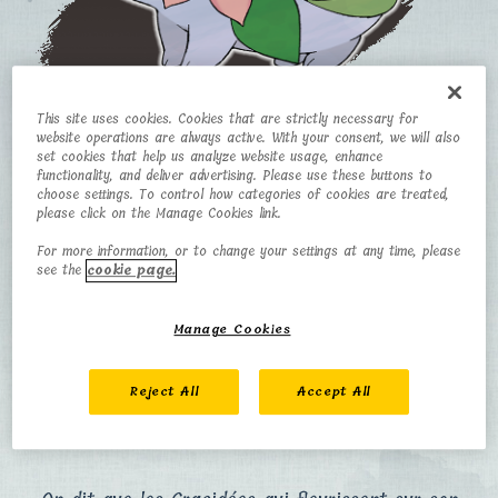
This site uses cookies. Cookies that are strictly necessary for
website operations are always active. With your consent, we will also
set cookies that help us analyze website usage, enhance
Shaymin
functionality, and deliver advertising. Please use these buttons to
choose settings. To control how categories of cookies are treated,
(Forme Terrestre)
please click on the Manage Cookies link.
For more information, or to change your settings at any time, please
see the
cookie page.
CATÉGORIE
TYPE
Manage Cookies
Pokémon Gratitude
Plante
TAILLE
POIDS
Reject All
Accept All
0,2 m
2,1 kg