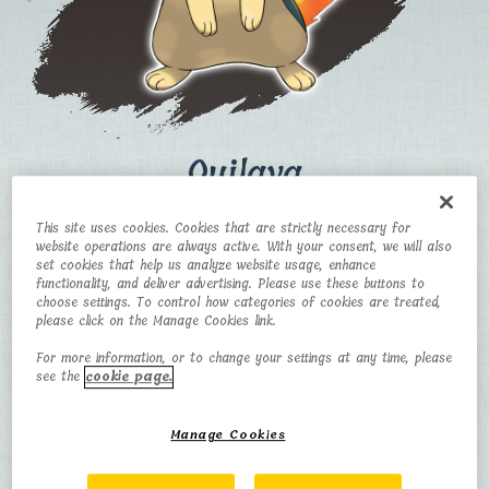
Quilava
This site uses cookies. Cookies that are strictly necessary for
CATEGORIA
TIPO
website operations are always active. With your consent, we will also
set cookies that help us analyze website usage, enhance
Pokémon Vulcano
Fuoco
functionality, and deliver advertising. Please use these buttons to
choose settings. To control how categories of cookies are treated,
please click on the Manage Cookies link.
ALTEZZA
PESO
For more information, or to change your settings at any time, please
0,9 m
19,0 kg
see the
cookie page.
Manage Cookies