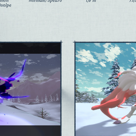
émon
Normale/Spettro
1,6 m
73,
ivolpe