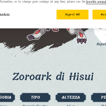
formation, or to change your settings at any time, please see the
cookie page.
ookies
Reject All
Acc
Aspet
Zoroark di Hisui
GORIA
TIPO
ALTEZZA
P