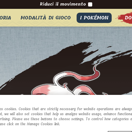
Riduci il movimento
ORIA
MODALITÀ DI GIOCO
I POKÉMON
DO
ses cookies. Cookies that are strictly necessary for website operations are always
t, we will also set cookies that help us analyze website usage, enhance functional
ertising. Please use these buttons to choose settings. To control how categories 
ease click on the Manage Cookies link.