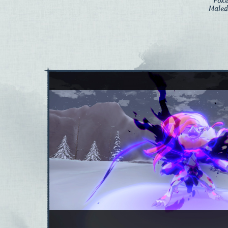
Pok
Maled