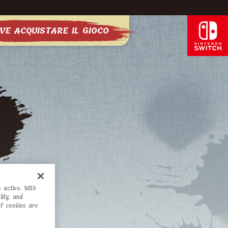
VE ACQUISTARE IL GIOCO
 active. With
ity, and
of cookies are