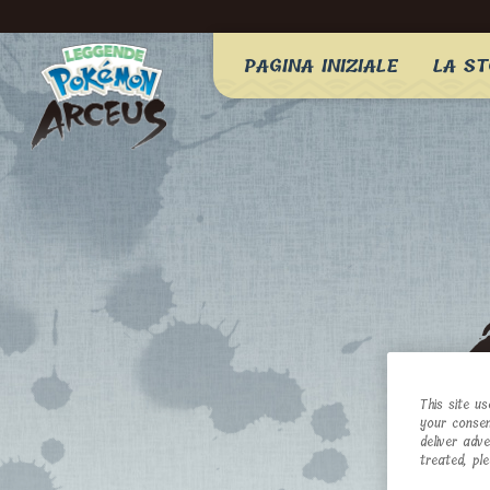
PAGINA INIZIALE
LA ST
This site u
your consen
deliver adv
treated, pl