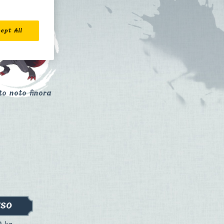
ept All
to noto finora
ESO