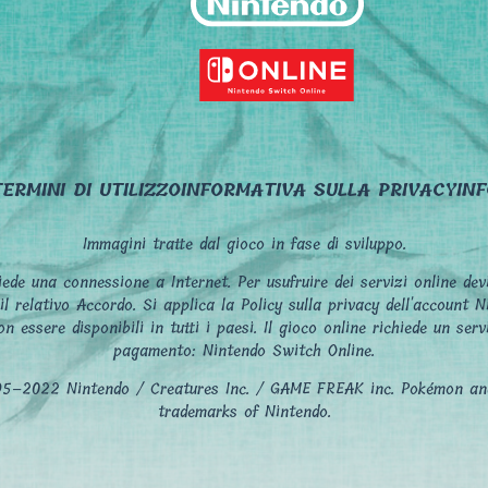
TERMINI DI UTILIZZO
INFORMATIVA SULLA PRIVACY
IN
Immagini tratte dal gioco in fase di sviluppo.
hiede una connessione a Internet. Per usufruire dei servizi online de
l relativo Accordo. Si applica la Policy sulla privacy dell'account N
n essere disponibili in tutti i paesi. Il gioco online richiede un serv
pagamento: Nintendo Switch Online.
–2022 Nintendo / Creatures Inc. / GAME FREAK inc. Pokémon an
trademarks of Nintendo.