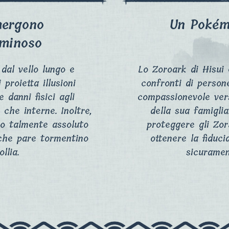
mergono
Un Pokém
uminoso
dal vello lungo e
Lo Zoroark di Hisui
proietta illusioni
confronti di person
e danni fisici agli
compassionevole ver
 che interne. Inoltre,
della sua famiglia
tio talmente assoluto
proteggere gli Zor
 che pare tormentino
ottenere la fiduci
llia.
sicuramen