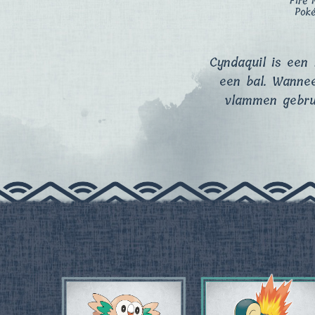
Fire 
Pok
Cyndaquil is een 
een bal. Wannee
vlammen gebrui