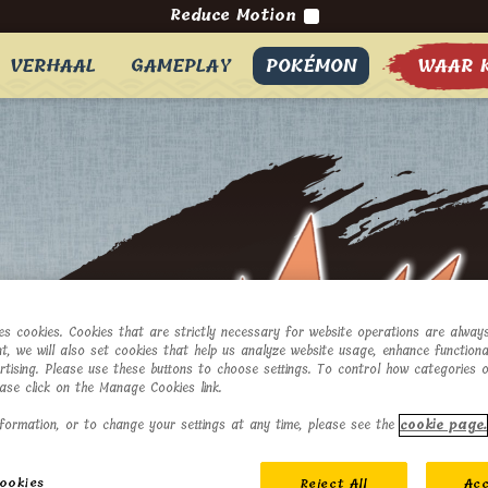
Reduce Motion
VERHAAL
GAMEPLAY
POKÉMON
WAAR 
ses cookies. Cookies that are strictly necessary for website operations are always
t, we will also set cookies that help us analyze website usage, enhance functional
ertising. Please use these buttons to choose settings. To control how categories 
ease click on the Manage Cookies link.
formation, or to change your settings at any time, please see the
cookie page.
ookies
Reject All
Acc