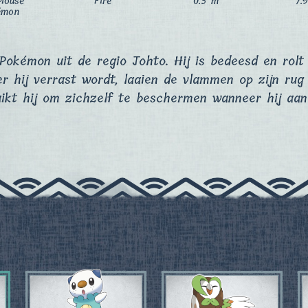
Mouse
Fire
0.5 m
7.
émon
Pokémon uit de regio Johto. Hij is bedeesd en rolt 
r hij verrast wordt, laaien de vlammen op zijn rug 
kt hij om zichzelf te beschermen wanneer hij aan