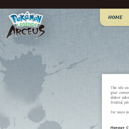
HOME
This site u
your consen
deliver adv
treated, pl
For more in
Manage C