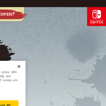
KOPEN?
 active. With
ity, and
of cookies are
ept All