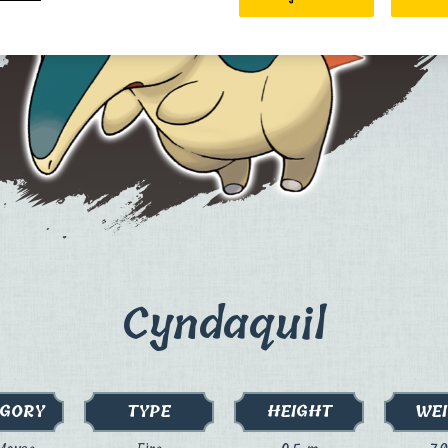
Cyndaquil
GORY
TYPE
HEIGHT
WE