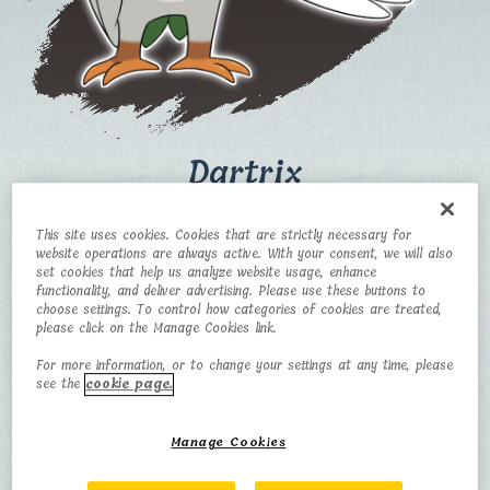
Dartrix
This site uses cookies. Cookies that are strictly necessary for
CATEGORY
TYPE
website operations are always active. With your consent, we will also
set cookies that help us analyze website usage, enhance
Blade Quill
Grass/Flying
functionality, and deliver advertising. Please use these buttons to
Pokémon
choose settings. To control how categories of cookies are treated,
please click on the Manage Cookies link.
HEIGHT
WEIGHT
For more information, or to change your settings at any time, please
0,7 m
16 kg
see the
cookie page.
Manage Cookies