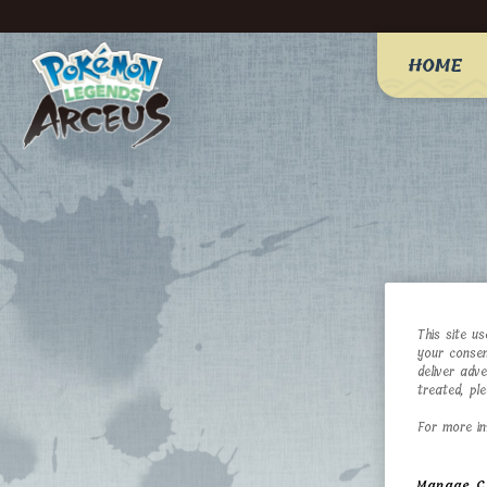
HOME
This site u
your consen
deliver adv
treated, pl
For more in
Manage C