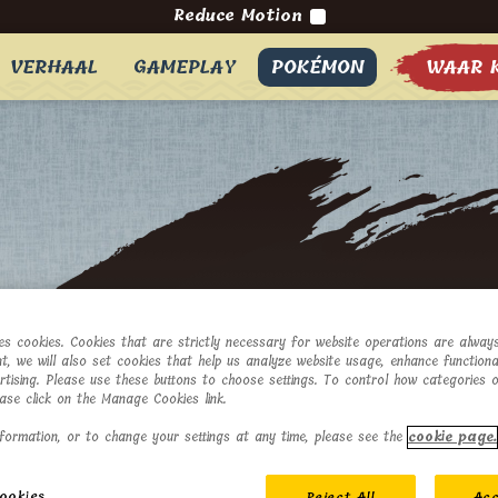
Reduce Motion
VERHAAL
GAMEPLAY
POKÉMON
WAAR 
ses cookies. Cookies that are strictly necessary for website operations are always
t, we will also set cookies that help us analyze website usage, enhance functional
ertising. Please use these buttons to choose settings. To control how categories 
ease click on the Manage Cookies link.
formation, or to change your settings at any time, please see the
cookie page.
ookies
Reject All
Acc