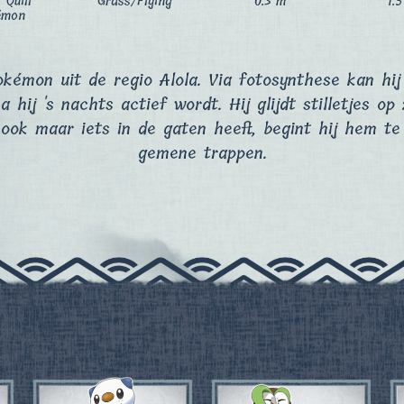
 Quill
Grass/Flying
0.3 m
1.
émon
okémon uit de regio Alola. Via fotosynthese kan hij
 hij 's nachts actief wordt. Hij glijdt stilletjes op 
ook maar iets in de gaten heeft, begint hij hem t
gemene trappen.