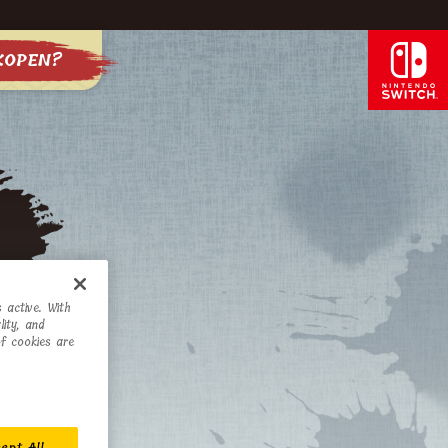
KOPEN?
 active. With
ity, and
of cookies are
ept All