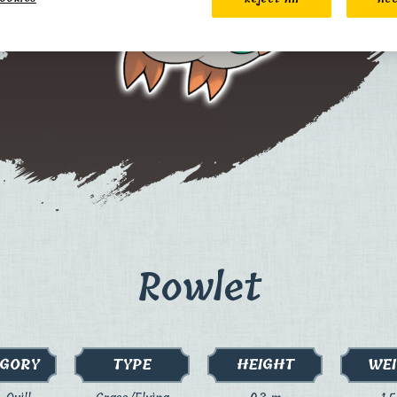
Rowlet
GORY
TYPE
HEIGHT
WE