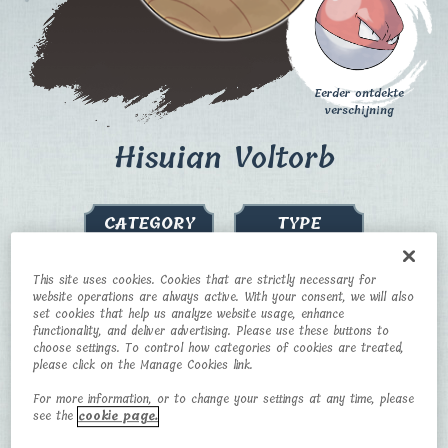
Eerder ontdekte
verschijning
Hisuian Voltorb​
CATEGORY
TYPE
Sphere Pokémon​
Electric/Grass
This site uses cookies. Cookies that are strictly necessary for
HEIGHT
WEIGHT
website operations are always active. With your consent, we will also
set cookies that help us analyze website usage, enhance
functionality, and deliver advertising. Please use these buttons to
0.5 m
13 kg
choose settings. To control how categories of cookies are treated,
please click on the Manage Cookies link.
For more information, or to change your settings at any time, please
see the
cookie page.