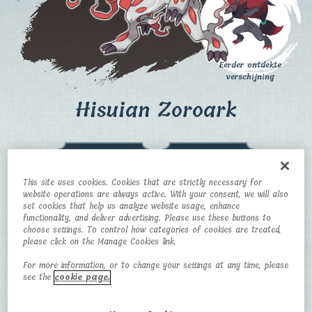
Eerder ontdekte
verschijning
Hisuian Zoroark
CATEGORY
TYPE
Baneful Fox
Normal/Ghost
This site uses cookies. Cookies that are strictly necessary for
Pokémon
website operations are always active. With your consent, we will also
set cookies that help us analyze website usage, enhance
HEIGHT
WEIGHT
functionality, and deliver advertising. Please use these buttons to
choose settings. To control how categories of cookies are treated,
please click on the Manage Cookies link.
1,6 m
73 kg
For more information, or to change your settings at any time, please
see the
cookie page.