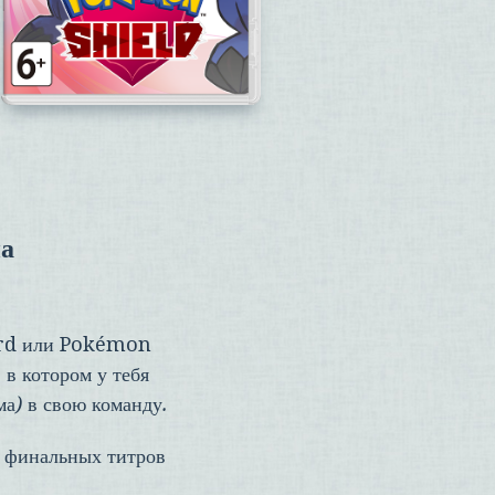
а
rd
или
Pokémon
, в котором у тебя
а) в свою команду.
а финальных титров