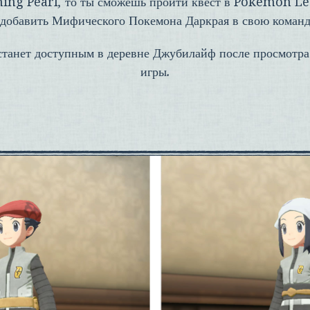
ing Pearl
, то ты сможешь пройти квест в
Pokémon Le
 добавить Мифического Покемона Даркрая в свою команд
станет доступным в деревне Джубилайф после просмотр
игры.