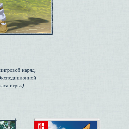
иигровой наряд,
 Экспедиционной
аса игры.)