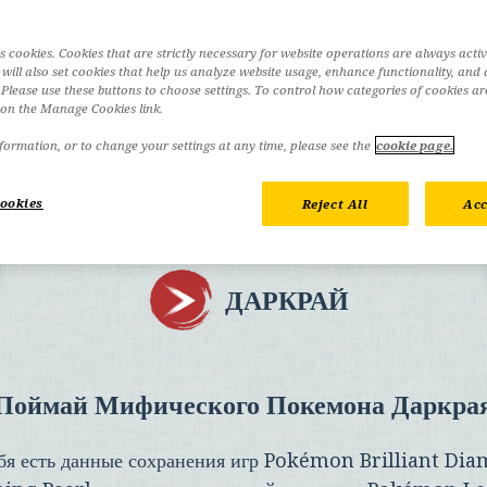
es cookies. Cookies that are strictly necessary for website operations are always acti
will also set cookies that help us analyze website usage, enhance functionality, and 
 Please use these buttons to choose settings. To control how categories of cookies ar
k on the Manage Cookies link.
ormation, or to change your settings at any time, please see the
cookie page.
ookies
Reject All
Acc
ДАРКРАЙ
Поймай Мифического Покемона Даркра
бя есть данные сохранения игр
Pokémon Brilliant Di