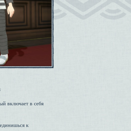
а
ый включает в себя
оединишься к