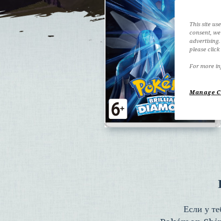
This site us
consent, we 
advertising.
please clic
For more inf
Manage C
Если у те