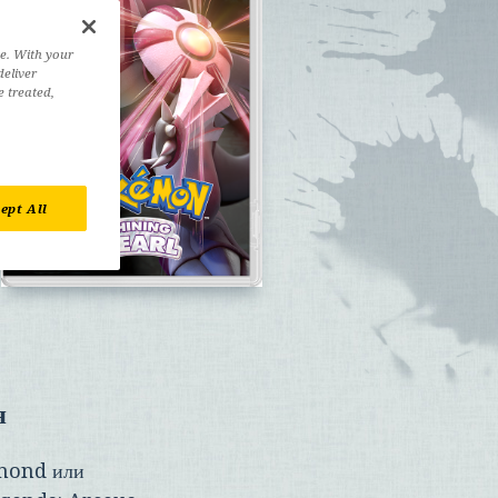
ve. With your
deliver
e treated,
ept All
я
amond
или