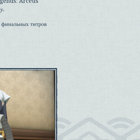
gends: Arceus
у.
а финальных титров